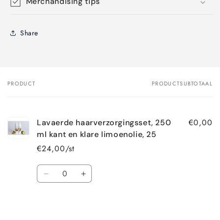
Merchandising tips
Share
PRODUCT
PRODUCTSUBTOTAAL
Je
winkelwagen
€0,00
Lavaerde haarverzorgingsset, 250
ml kant en klare limoenolie, 25
€24,00/st
Aantal
Aantal
Aantal
verlagen
verhogen
voor
voor
Bezig
Default
Default
Title
Title