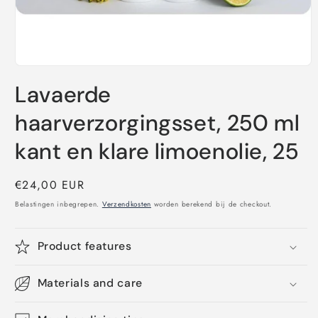
Media
1
Lavaerde
openen
in
modaal
haarverzorgingsset, 250 ml
kant en klare limoenolie, 25
Normale
€24,00 EUR
prijs
Belastingen inbegrepen.
Verzendkosten
worden berekend bij de checkout.
Product features
Materials and care