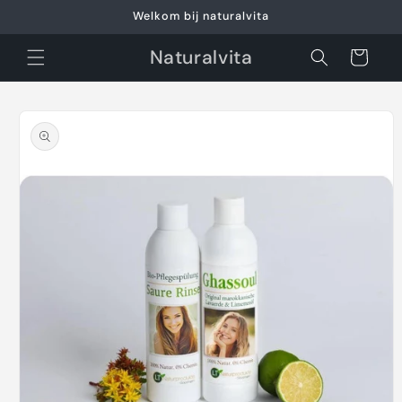
Meteen
Welkom bij naturalvita
naar de
content
Naturalvita
Winkelwagen
Ga direct naar
productinformatie